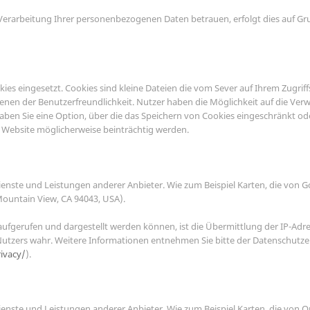
r Verarbeitung Ihrer personenbezogenen Daten betrauen, erfolgt dies auf Gr
es eingesetzt. Cookies sind kleine Dateien die vom Sever auf Ihrem Zugrif
ienen der Benutzerfreundlichkeit. Nutzer haben die Möglichkeit auf die Ve
aben Sie eine Option, über die das Speichern von Cookies eingeschränkt o
 Website möglicherweise beinträchtig werden.
ienste und Leistungen anderer Anbieter. Wie zum Beispiel Karten, die von 
Mountain View, CA 94043, USA).
aufgerufen und dargestellt werden können, ist die Übermittlung der IP-Adr
 Nutzers wahr. Weitere Informationen entnehmen Sie bitte der Datenschutz
ivacy/
).
enste und Leistungen anderer Anbieter. Wie zum Beispiel Karten, die von 