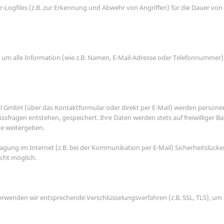
r-Logfiles (z.B. zur Erkennung und Abwehr von Angriffen) für die Dauer vo
um alle Information (wie z.B. Namen, E-Mail-Adresse oder Telefonnummer) ü
al GmbH (über das Kontaktformular oder direkt per E-Mail) werden person
ussfragen entstehen, gespeichert. Ihre Daten werden stets auf freiwilliger B
te weitergeben.
agung im Internet (z.B. bei der Kommunikation per E-Mail) Sicherheitslücke
icht möglich.
wenden wir entsprechende Verschlüsselungsverfahren (z.B. SSL, TLS), um d