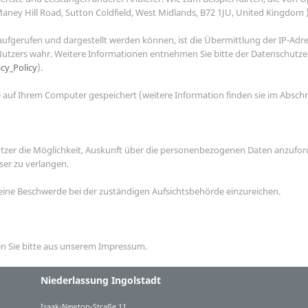
ey Hill Road, Sutton Coldfield, West Midlands, B72 1JU, United Kingdom )
aufgerufen und dargestellt werden können, ist die Übermittlung der IP-Adr
 Nutzers wahr. Weitere Informationen entnehmen Sie bitte der Datenschu
cy_Policy
).
auf Ihrem Computer gespeichert (weitere Information finden sie im Abschn
utzer die Möglichkeit, Auskunft über die personenbezogenen Daten anzufor
er zu verlangen.
eine Beschwerde bei der zuständigen Aufsichtsbehörde einzureichen.
n Sie bitte aus unserem Impressum.
Niederlassung Ingolstadt
s
Isaak-Newton-Straße 11