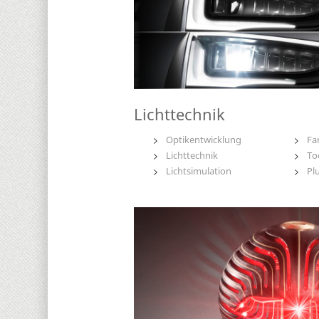
Lichttechnik
Optikentwicklung
Fa
Lichttechnik
To
Lichtsimulation
Pl