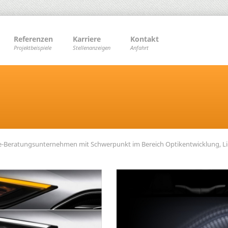
Referenzen
Karriere
Kontakt
Projektbeispiele
Stellenanzeigen
Anfahrt
ie-Beratungsunternehmen mit Schwerpunkt im Bereich Optikentwicklung, L