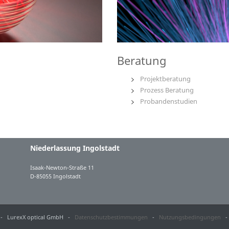
Beratung
Projektberatung
Prozess Beratung
Probandenstudien
Niederlassung Ingolstadt
s
Isaak-Newton-Straße 11
D-85055 Ingolstadt
- LurexX optical GmbH -
Datenschutzbestimmungen
-
Nutzungsbedingungen