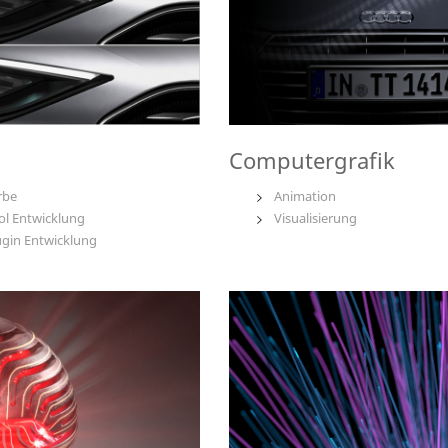
Computergrafik
rbe
Animation
ol Entwicklung
Visualisierung
ugin Entwicklung